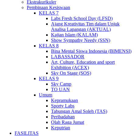
Ekstrakurikuler
Pembinaan Kesiswaan
KELAS 7
Labs Fresh School Day (LFSD)
Ajang Kreativitas Tim dalam Unjuk
Analisa Lapangan (AKTUAL)
Kajian Islam (KALAM)
Show Sympathy Needy (SSN)
KELAS 8
Bina Mental Siswa Indonesia (BIMENSI)
LABASSADOR
Art, Culture, Education and sport
Exhibition (ACEX)
Sky On Stage (SOS)
KELAS 9
Sky Camp
TO UAN
Umum
Kepramukaan
Sporty Labs
Tabungan Amal Soleh (TAS)
Peribadahan
Olah Raga Jumat
Keputrian
FASILITAS