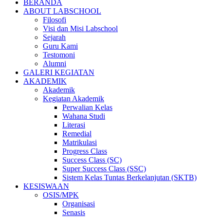
BERANDA
ABOUT LABSCHOOL
Filosofi
Visi dan Misi Labschool
Sejarah
Guru Kami
Testomoni
Alumni
GALERI KEGIATAN
AKADEMIK
Akademik
Kegiatan Akademik
Perwalian Kelas
Wahana Studi
Literasi
Remedial
Matrikulasi
Progress Class
Success Class (SC)
Super Success Class (SSC)
Sistem Kelas Tuntas Berkelanjutan (SKTB)
KESISWAAN
OSIS/MPK
Organisasi
Senasis