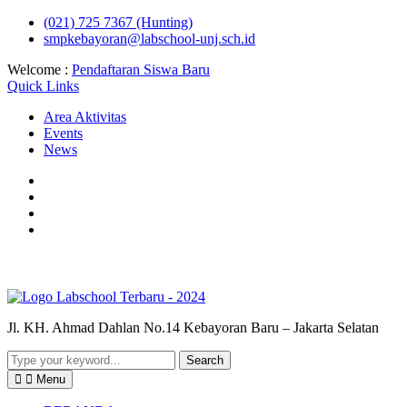
Skip
(021) 725 7367 (Hunting)
to
smpkebayoran@labschool-unj.sch.id
content
Welcome :
Pendaftaran Siswa Baru
Quick Links
Area Aktivitas
Events
News
Youtube
Instagram
Fb
Labschool
Whatsapp
Labschool
Jl. KH. Ahmad Dahlan No.14 Kebayoran Baru – Jakarta Selatan
Search
for:
Menu