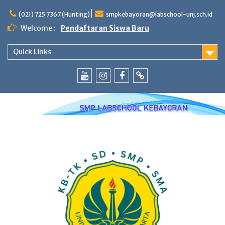
Skip
to
(021) 725 7367 (Hunting)
smpkebayoran@labschool-unj.sch.id
content
Welcome :
Pendaftaran Siswa Baru
Quick Links
Youtube
Instagram
Fb
Whatsapp
Labschool
Labschool