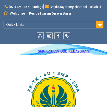
Skip
to
(021) 725 7367 (Hunting)
smpkebayoran@labschool-unj.sch.id
content
Welcome :
Pendaftaran Siswa Baru
Quick Links
Youtube
Instagram
Fb
Whatsapp
Labschool
Labschool