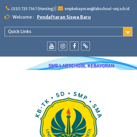
Skip
to
(021) 725 7367 (Hunting)
smpkebayoran@labschool-unj.sch.id
content
Welcome :
Pendaftaran Siswa Baru
Quick Links
Youtube
Instagram
Fb
Whatsapp
Labschool
Labschool