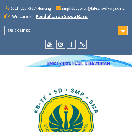
Skip
to
(021) 725 7367 (Hunting)
smpkebayoran@labschool-unj.sch.id
content
Welcome :
Pendaftaran Siswa Baru
Quick Links
Youtube
Instagram
Fb
Whatsapp
Labschool
Labschool