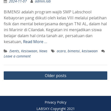
2024-11-07
admin.lab
BIMENSI adalah program wajib SMP Labschool
Kebayoran yang diikuti oleh kelas VIII melalui pelatihan
fisik dan mental bekerjasama dengan TNI AL, dalam hal
ini Marinir di Cilandak. Kegiatan ini menjadikan siswa
belajar dalam hal cinta tanah air, persatuan dan
kesatuan,
Read More …
Events
,
Kesiswaan
,
News
acara
,
bimensi
,
kesiswaan
Leave a comment
Posts
Older posts
navigation
Privacy Policy
LABSKY-Copyright 2021