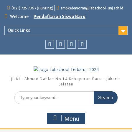
Skip
(021) 725 7367 (Hunting)
smpkebayoran@labschool-unj.sch.id
to
content
Welcome :
Pendaftaran Siswa Baru
Quick Links
Youtube
Instagram
Fb
Whatsapp
Labschool
Labschool
Jl. KH. Ahmad Dahlan No.14 Kebayoran Baru – Jakarta
Selatan
Search
for:
Menu