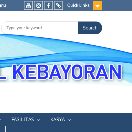
aru
Quick Links
Youtube
Instagram
Fb
Whatsapp
Labschool
Labschool
Search
for:
FASILITAS
KARYA