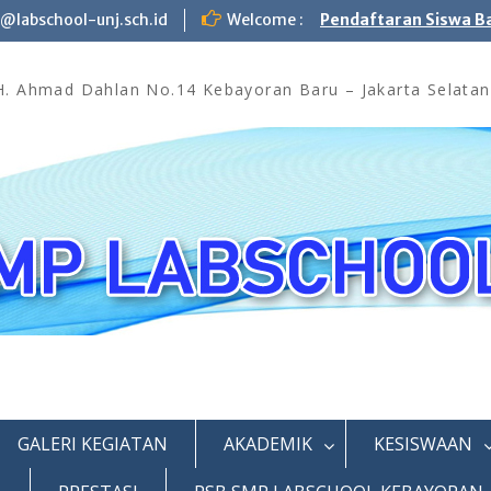
labschool-unj.sch.id
Welcome :
Pendaftaran Siswa B
KH. Ahmad Dahlan No.14 Kebayoran Baru – Jakarta Selatan
GALERI KEGIATAN
AKADEMIK
KESISWAAN