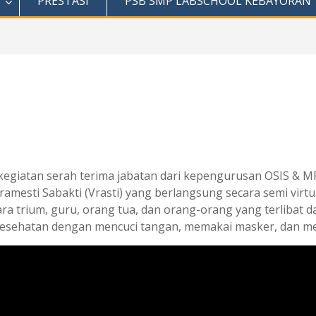
PRESTASI
PSB SMP LABSCHOOL KEBAYORAN
n kegiatan serah terima jabatan dari kepengurusan OSIS &
mesti Sabakti (Vrasti) yang berlangsung secara semi virtu
ara trium, guru, orang tua, dan orang-orang yang terlibat 
esehatan dengan mencuci tangan, memakai masker, dan me