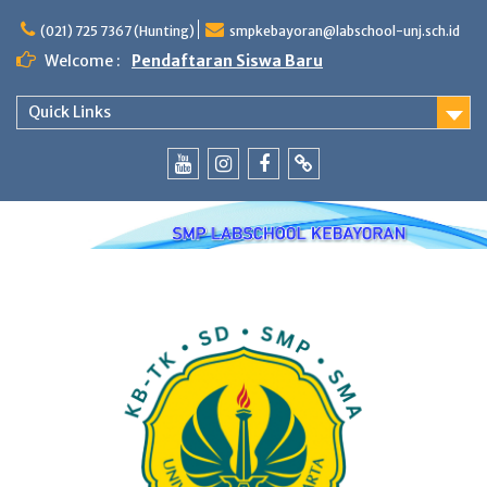
Skip
to
(021) 725 7367 (Hunting)
smpkebayoran@labschool-unj.sch.id
content
Welcome :
Pendaftaran Siswa Baru
Quick Links
Youtube
Instagram
Fb
Whatsapp
Labschool
Labschool