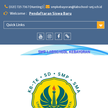
Skip
to
(021) 725 7367 (Hunting)
smpkebayoran@labschool-unj.sch.id
content
Welcome :
Pendaftaran Siswa Baru
Quick Links
Youtube
Instagram
Fb
Whatsapp
Labschool
Labschool