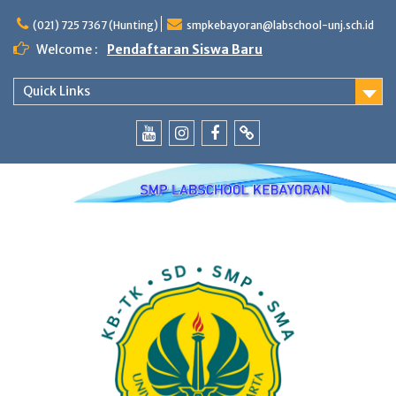
Skip
to
(021) 725 7367 (Hunting)
smpkebayoran@labschool-unj.sch.id
content
Welcome :
Pendaftaran Siswa Baru
Quick Links
Youtube
Instagram
Fb
Whatsapp
Labschool
Labschool