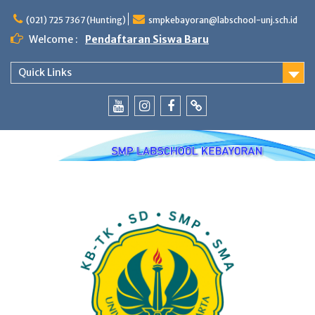
Skip
to
(021) 725 7367 (Hunting)
smpkebayoran@labschool-unj.sch.id
content
Welcome :
Pendaftaran Siswa Baru
Quick Links
Youtube
Instagram
Fb
Whatsapp
Labschool
Labschool