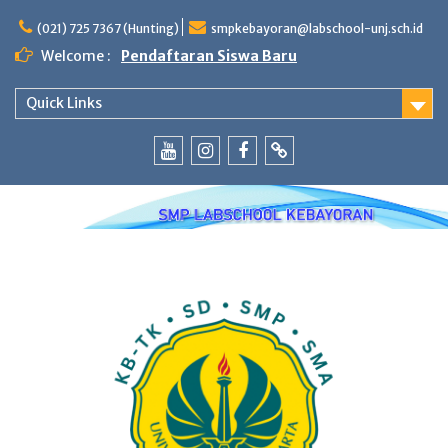
Skip
to
(021) 725 7367 (Hunting)
smpkebayoran@labschool-unj.sch.id
content
Welcome :
Pendaftaran Siswa Baru
Quick Links
Youtube
Instagram
Fb
Whatsapp
Labschool
Labschool