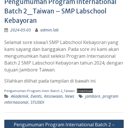
Pengumuman Program International
Batch 2_Taiwan – SMP Labschool
Kebayoran
2024-05-03
admin.lab
Selamat sore siswa/i SMP Labschool Kebayoran yang
kami sayang dan banggakan. Pada sore ini kami akan
mengumumkan hasil seleksi Program Internasional
Batch 2 SMP Labschool Kebayoran tahun 2024, dengan
tujuan Jambore Taiwan.
SIlahkan dilihat pada tampilan di bawah ini.
Pengumuman-Program-Inter-Batch-2_Taiwan
Download
Akademik
,
Events
,
Kesiswaan
,
News
jambore
,
program
internasional
,
STUDEX
Post
Pengumuman Program International Batch 2 –