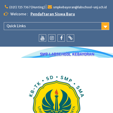
Skip
to
(021) 725 7367 (Hunting)
smpkebayoran@labschool-unj.sch.id
content
Welcome :
Pendaftaran Siswa Baru
Quick Links
Youtube
Instagram
Fb
Whatsapp
Labschool
Labschool