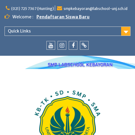
Skip
to
(021) 725 7367 (Hunting)
smpkebayoran@labschool-unj.sch.id
content
Welcome :
Pendaftaran Siswa Baru
Quick Links
Youtube
Instagram
Fb
Whatsapp
Labschool
Labschool