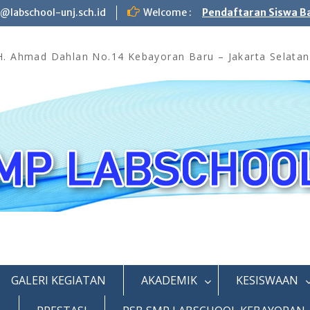
labschool-unj.sch.id
Welcome :
Pendaftaran Siswa B
KH. Ahmad Dahlan No.14 Kebayoran Baru – Jakarta Selatan
GALERI KEGIATAN
AKADEMIK
KESISWAAN