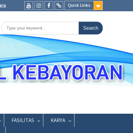
aru
Quick Links
Youtube
Instagram
Fb
Whatsapp
Labschool
Labschool
Search
for:
FASILITAS
KARYA