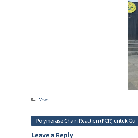
News
Post
Polymerase Chain Reaction (PCR) untuk Gur
navigation
Leave a Reply