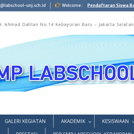
labschool-unj.sch.id
Welcome :
Pendaftaran Siswa B
KH. Ahmad Dahlan No.14 Kebayoran Baru – Jakarta Selatan
GALERI KEGIATAN
AKADEMIK
KESISWAAN